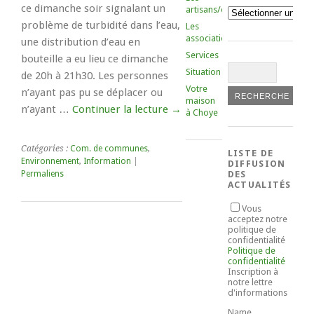
ce dimanche soir signalant un
artisans/commerçants
Catégories
problème de turbidité dans l’eau,
Les
associations
une distribution d’eau en
Services
bouteille a eu lieu ce dimanche
Situation
de 20h à 21h30. Les personnes
Votre
n’ayant pas pu se déplacer ou
maison
n’ayant …
Continuer la lecture
→
à Choye
Catégories :
Com. de communes
,
LISTE DE
Environnement
,
Information
|
DIFFUSION
Permaliens
DES
ACTUALITÉS
Vous
acceptez notre
politique de
confidentialité
Politique de
confidentialité
Inscription à
notre lettre
d'informations
Name