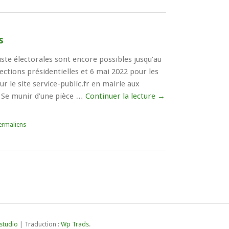
s
liste électorales sont encore possibles jusqu’au
ections présidentielles et 6 mai 2022 pour les
sur le site service-public.fr en mairie aux
t Se munir d’une pièce …
Continuer la lecture
→
ermaliens
studio
| Traduction :
Wp Trads
.