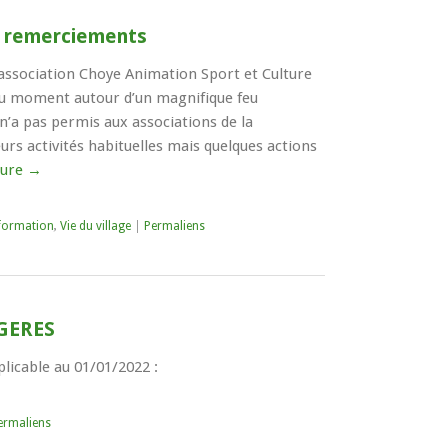
et remerciements
association Choye Animation Sport et Culture
eau moment autour d’un magnifique feu
 n’a pas permis aux associations de la
rs activités habituelles mais quelques actions
ture
→
formation
,
Vie du village
|
Permaliens
GERES
icable au 01/01/2022 :
ermaliens