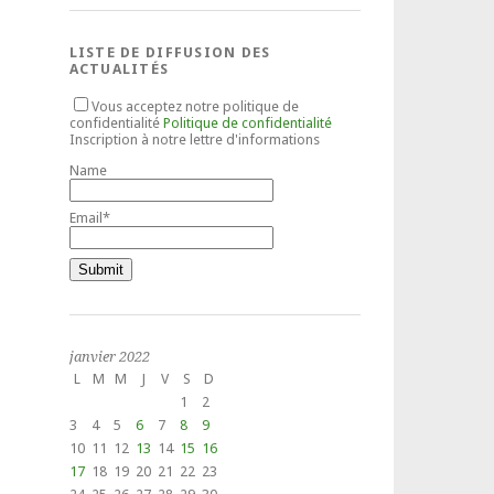
LISTE DE DIFFUSION DES
ACTUALITÉS
Vous acceptez notre politique de
confidentialité
Politique de confidentialité
Inscription à notre lettre d'informations
Name
Email*
janvier 2022
L
M
M
J
V
S
D
1
2
3
4
5
6
7
8
9
10
11
12
13
14
15
16
17
18
19
20
21
22
23