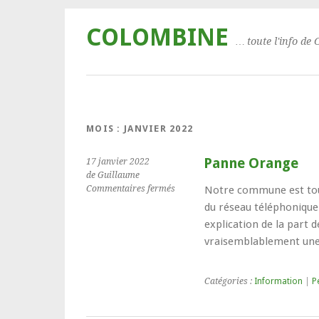
COLOMBINE
… toute l'info de 
MOIS :
JANVIER 2022
Panne Orange
17 janvier 2022
de Guillaume
sur
Commentaires fermés
Notre commune est tou
Panne
du réseau téléphonique
Orange
explication de la part d
vraisemblablement une
Catégories :
Information
|
P