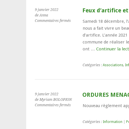
Feux d’artifice 
9 janvier 2022
de Anna
sur
Commentaires fermés
Samedi 18 décembre, l’
Feux
nous a fait vivre un b
d’artifice
d’artifice. L’année 2021
et
commune de réaliser leu
remerciements
ont …
Continuer la lec
Catégories :
Associations
,
In
ORDURES MENA
9 janvier 2022
de Myriam BOLOPION
sur
Commentaires fermés
Nouveau règlement appl
ORDURES
MENAGERES
Catégories :
Information
|
P