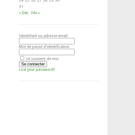
24
25
26
27
28
29
30
31
« Déc
Fév »
Identifiant ou adresse email
Mot de passe d'identification
Se souvenir de moi
Lost your password?