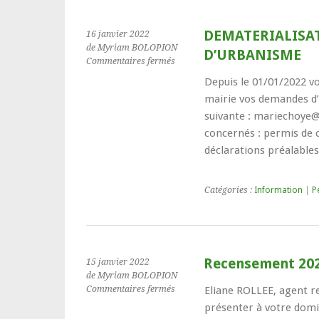
DEMATERIALISA
16 janvier 2022
de Myriam BOLOPION
D’URBANISME
sur
Commentaires fermés
DEMATERIALISATION
Depuis le 01/01/2022 vo
DES
mairie vos demandes d’
AUTORISATIONS
D’URBANISME
suivante : mariechoye
concernés : permis de c
déclarations préalable
Catégories :
Information
|
P
Recensement 20
15 janvier 2022
de Myriam BOLOPION
sur
Commentaires fermés
Eliane ROLLEE, agent r
Recensement
présenter à votre domic
2022