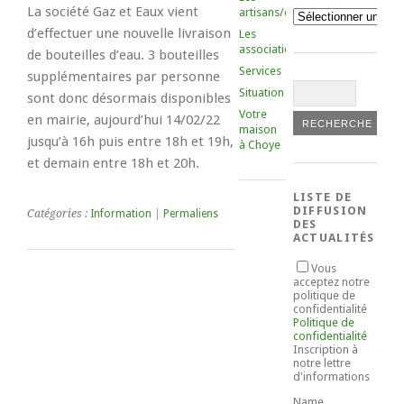
La société Gaz et Eaux vient
artisans/commerçants
Catégories
d’effectuer une nouvelle livraison
Les
associations
de bouteilles d’eau. 3 bouteilles
Services
supplémentaires par personne
Situation
sont donc désormais disponibles
Votre
en mairie, aujourd’hui 14/02/22
maison
jusqu’à 16h puis entre 18h et 19h,
à Choye
et demain entre 18h et 20h.
LISTE DE
DIFFUSION
Catégories :
Information
|
Permaliens
DES
ACTUALITÉS
Vous
acceptez notre
politique de
confidentialité
Politique de
confidentialité
Inscription à
notre lettre
d'informations
Name