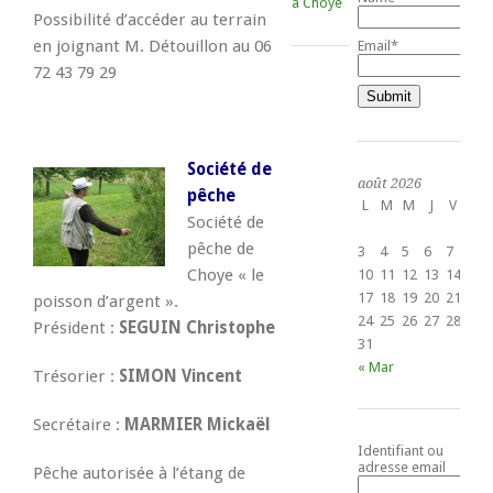
à Choye
Possibilité d’accéder au terrain
en joignant M. Détouillon au 06
Email*
72 43 79 29
Société de
août 2026
pêche
L
M
M
J
V
S
Société de
1
pêche de
3
4
5
6
7
8
Choye « le
10
11
12
13
14
15
17
18
19
20
21
22
poisson d’argent ».
24
25
26
27
28
29
Président :
SEGUIN Christophe
31
« Mar
Trésorier :
SIMON Vincent
Secrétaire :
MARMIER Mickaël
Identifiant ou
adresse email
Pêche autorisée à l’étang de