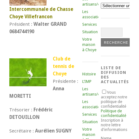
artisans/commerçants
Catégories
Intercommunale de Chasse
Les
Choye Villefrancon
associations
Président :
Walter
GRAND
Services
0684744190
Situation
Votre
maison
à Choye
Club de
tennis de
LISTE DE
DIFFUSION
Choye
Histoire
DES
Présidente :
L’IMP
ACTUALITÉS
Anna
Les
Vous
artisans/commerçants
MORETTI
acceptez notre
Les
politique de
confidentialité
associations
Trésorier :
Frédéric
Politique de
Services
confidentialité
DETOUILLON
Inscription à
Situation
notre lettre
Votre
d'informations
Secrétaire :
Aurélien SUGNY
maison
Name