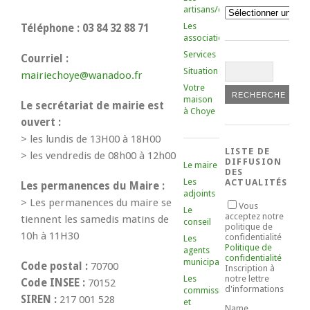
artisans/commerçants
Catégories
Les
Téléphone : 03 84 32 88 71
associations
Services
Courriel :
Situation
mairiechoye@wanadoo.fr
Votre
maison
Le secrétariat de mairie est
à Choye
ouvert :
> les lundis de 13H00 à 18H00
LISTE DE
> les vendredis de 08h00 à 12h00
DIFFUSION
Le maire
DES
Les
ACTUALITÉS
Les permanences du Maire :
adjoints
> Les permanences du maire se
Vous
Le
acceptez notre
tiennent les samedis matins de
conseil
politique de
10h à 11H30
confidentialité
Les
Politique de
agents
confidentialité
municipaux
Code postal :
70700
Inscription à
Les
notre lettre
Code INSEE :
70152
d'informations
commissions
SIREN :
217 001 528
et
Name