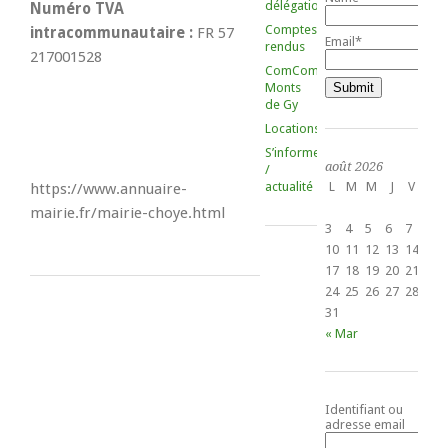
délégations
Numéro TVA
Comptes-
intracommunautaire :
FR 57
Email*
rendus
217001528
ComCom
Monts
de Gy
Locations
S’informer
août 2026
/
actualité
L
M
M
J
V
S
https://www.annuaire-
1
mairie.fr/mairie-choye.html
3
4
5
6
7
8
10
11
12
13
14
15
17
18
19
20
21
22
24
25
26
27
28
29
31
« Mar
Identifiant ou
adresse email