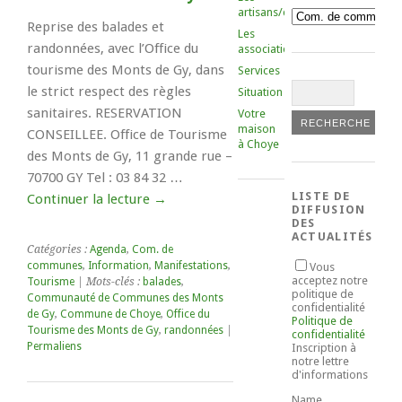
artisans/commerçants
Catégories
Reprise des balades et
Les
randonnées, avec l’Office du
associations
tourisme des Monts de Gy, dans
Services
le strict respect des règles
Situation
sanitaires. RESERVATION
Votre
maison
CONSEILLEE. Office de Tourisme
à Choye
des Monts de Gy, 11 grande rue –
70700 GY Tel : 03 84 32 …
LISTE DE
Continuer la lecture
→
DIFFUSION
DES
ACTUALITÉS
Catégories :
Agenda
,
Com. de
communes
,
Information
,
Manifestations
,
Vous
acceptez notre
Tourisme
| Mots-clés :
balades
,
politique de
Communauté de Communes des Monts
confidentialité
de Gy
,
Commune de Choye
,
Office du
Politique de
Tourisme des Monts de Gy
,
randonnées
|
confidentialité
Permaliens
Inscription à
notre lettre
d'informations
Name