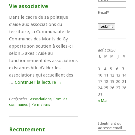
Vie associative
Email*
Dans le cadre de sa politique
d’aide aux associations du
territoire, la Communauté de
Communes des Monts de Gy
apporte son soutien à celles-ci
août 2026
selon 5 axes : Aide au
L
M
M
J
V
S
fonctionnement des associations
1
existantesAfin d’aider les
3
4
5
6
7
8
associations qui accueillent des
10
11
12
13
14
15
17
18
19
20
21
22
…
Continuer la lecture
→
24
25
26
27
28
29
31
Catégories :
Associations
,
Com. de
« Mar
communes
|
Permaliens
Identifiant ou
adresse email
Recrutement