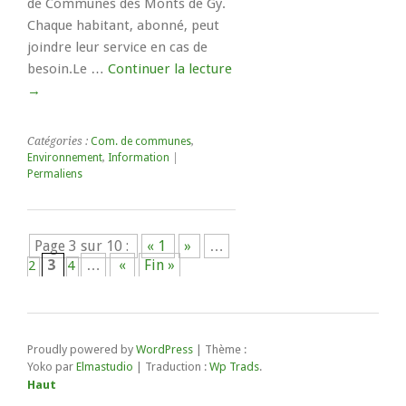
de Communes des Monts de Gy.
Chaque habitant, abonné, peut
joindre leur service en cas de
besoin.Le …
Continuer la lecture
→
Catégories :
Com. de communes
,
Environnement
,
Information
|
Permaliens
Page 3 sur 10 :
« 1
»
…
3
…
«
Fin »
2
4
Proudly powered by
WordPress
|
Thème :
Yoko par
Elmastudio
| Traduction :
Wp Trads
.
Haut