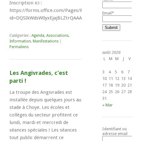
Inscription ici :
https://forms.office.com/Pages/ResponsePage.aspx?
Email*
id=DQSIkWdsW0yxEjajBLZtrQAAAAAAAAAAAAZAAI34LlpUQ
Catégories :
Agenda
,
Associations
,
Information
,
Manifestations
|
Permaliens
août 2026
L
M
M
J
V
S
1
Les Angivrades, c’est
3
4
5
6
7
8
10
11
12
13
14
15
parti !
17
18
19
20
21
22
La troupe des Angivrades est
24
25
26
27
28
29
31
installée depuis quelques jours au
« Mar
stade à Choye. Les écoles et
collèges du secteur profitent ce
lundi, mardi et mercredi de
Identifiant ou
séances spéciales ! Les séances
adresse email
tout public démarrent ce