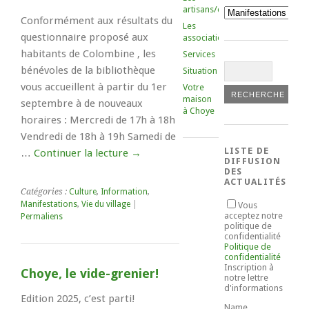
artisans/commerçants
Catégories
Conformément aux résultats du
Les
questionnaire proposé aux
associations
habitants de Colombine , les
Services
bénévoles de la bibliothèque
Situation
vous accueillent à partir du 1er
Votre
maison
septembre à de nouveaux
à Choye
horaires : Mercredi de 17h à 18h
Vendredi de 18h à 19h Samedi de
LISTE DE
…
Continuer la lecture
→
DIFFUSION
DES
ACTUALITÉS
Catégories :
Culture
,
Information
,
Manifestations
,
Vie du village
|
Vous
acceptez notre
Permaliens
politique de
confidentialité
Politique de
confidentialité
Inscription à
Choye, le vide-grenier!
notre lettre
d'informations
Edition 2025, c’est parti!
Name