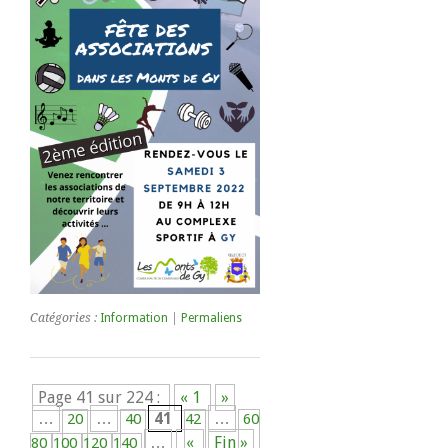
Catégories :
Information
|
Permaliens
Page 41 sur 224 :
« 1
»
…
…
41
…
20
40
42
60
…
«
Fin »
80
100
120
140