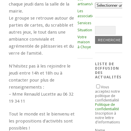
chaque jeudi dans la salle de la
artisans/commerçants
Catégories
mairie.
Les
associations
Le groupe se retrouve autour de
Services
parties de cartes, du scrabble et
Situation
autres jeux, le tout dans une
Votre
ambiance conviviale et
maison
agrémentée de pâtisseries et du
à Choye
verre de l’amitié.
LISTE DE
N’hésitez pas à les rejoindre le
DIFFUSION
jeudi entre 14h et 18h ou à
DES
ACTUALITÉS
contacter pour plus de
renseignements :
Vous
acceptez notre
– Mme Renauld Lucette au 06 32
politique de
confidentialité
19 34 11
Politique de
confidentialité
Inscription à
Tout le monde est le bienvenu et
notre lettre
les propositions d’activités sont
d'informations
possibles !
Name