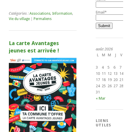
Email*
Catégories :
Associations
,
Information
,
Vie du village
|
Permaliens
La carte Avantages
août 2026
jeunes est arrivée !
L
M
M
J
V
S
1
3
4
5
6
7
8
10
11
12
13
14
15
17
18
19
20
21
22
24
25
26
27
28
29
31
« Mar
LIENS
UTILES