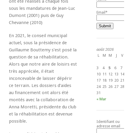
ont été réalisés à chaque fois
sous les mandatures de Jean-Luc
Email*
Dumont (2001) puis de Guy
Chevanne (2010)
En 2021, le conseil municipal
actuel, sous la présidence de
Guillaume Bouttemy s’est posé la
août 2026
L
M
M
J
V
S
question de sa réhabilitation.
1
Alors que notre aire de loisirs est
3
4
5
6
7
8
très appréciée, il était
10
11
12
13
14
15
inconcevable de laisser dépérir
17
18
19
20
21
22
ce terrain. Les dossiers d’aides
24
25
26
27
28
29
au financement ont alors été
31
« Mar
montés avec la collaboration de
Anna Moretti, présidente du club
et la réhabilitation est devenue
possible.
Identifiant ou
adresse email