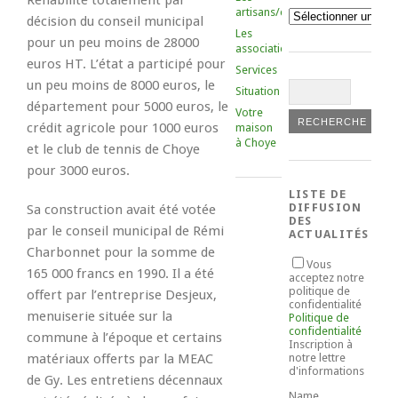
Réhabilité totalement par
artisans/commerçants
Catégories
décision du conseil municipal
Les
pour un peu moins de 28000
associations
euros HT. L’état a participé pour
Services
un peu moins de 8000 euros, le
Situation
département pour 5000 euros, le
Votre
crédit agricole pour 1000 euros
maison
à Choye
et le club de tennis de Choye
pour 3000 euros.
LISTE DE
DIFFUSION
Sa construction avait été votée
DES
par le conseil municipal de Rémi
ACTUALITÉS
Charbonnet pour la somme de
Vous
165 000 francs en 1990. Il a été
acceptez notre
politique de
offert par l’entreprise Desjeux,
confidentialité
menuiserie située sur la
Politique de
confidentialité
commune à l’époque et certains
Inscription à
matériaux offerts par la MEAC
notre lettre
d'informations
de Gy. Les entretiens décennaux
Name