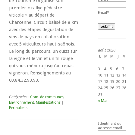
de Tourisme organise son
premier « rallye pédestre
Email*
viticole » au départ de
Charcenne. Circuit balisé de 8 km
avec des étapes dégustation de
vins de pays en collaboration
avec 5 viticulteurs haut-saônois.
août 2026
Le long du parcours, un quizz sur
L
M
M
J
V
S
la vigne et le vin et un fil rouge
1
qui vous mènera jusqu’au repas
3
4
5
6
7
8
vigneron. Renseignements au
10
11
12
13
14
15
03.84.32.93.93.
17
18
19
20
21
22
24
25
26
27
28
29
31
Catégories :
Com. de communes
,
« Mar
Environnement
,
Manifestations
|
Permaliens
Identifiant ou
adresse email