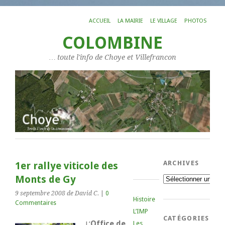
ACCUEIL
LA MAIRIE
LE VILLAGE
PHOTOS
COLOMBINE
… toute l'info de Choye et Villefrancon
ARCHIVES
1er rallye viticole des
Monts de Gy
Archives
9 septembre 2008
de David C.
|
0
Histoire
Commentaires
L’IMP
CATÉGORIES
L’
Office de
Les