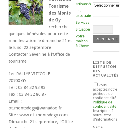
artisans/commerçants
Catégories
Tourisme
Les
des Monts
associations
de Gy
Services
recherche
Situation
quelques bénévoles pour cette
Votre
manifestation le dimanche 21 et
maison
à Choye
le lundi 22 septembre
Contacter Séverine à l’Office de
tourisme
LISTE DE
DIFFUSION
DES
1er RALLYE VITICOLE
ACTUALITÉS
70700 GY
Vous
Tel : 03 84 32 93 93
acceptez notre
politique de
Fax : 03 84 32 86 87
confidentialité
Email :
Politique de
confidentialité
ot.montsdegy@wanadoo.fr
Inscription à
Site : www.ot-montsdegy.com
notre lettre
d'informations
Dimanche 21 septembre, l’Office
Name