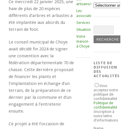
Ce mercredi 22 janvier 2025, une
artisans/commerçants
Catégories
haie de plus de 20 espèces
Les
différents d’arbres et arbustes a
associations
été implantée aux abords du
Services
terrain de foot.
Situation
Votre
maison
Le conseil municipal de Choye
à Choye
avait décidé fin 2024 de signer
une convention avec la
fédération départementale 70 de
LISTE DE
DIFFUSION
chasse. Cette dernière proposait
DES
ACTUALITÉS
de financer les plants et
l’implantation en échange d’un
Vous
terrain, de la préparation de ce
acceptez notre
politique de
dernier par la commune et d’un
confidentialité
Politique de
engagement à l’entretenir
confidentialité
ensuite.
Inscription à
notre lettre
d'informations
Ce projet a été l’occasion de
Name