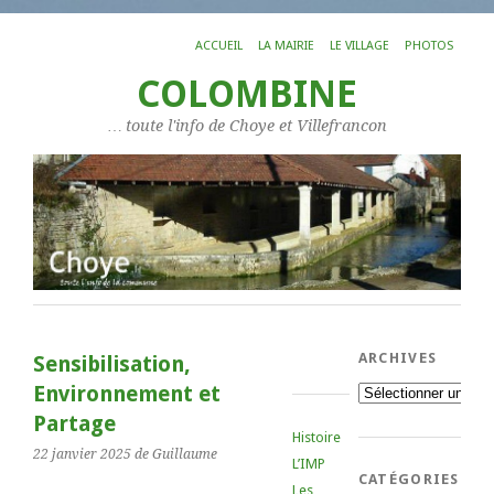
ACCUEIL
LA MAIRIE
LE VILLAGE
PHOTOS
COLOMBINE
… toute l'info de Choye et Villefrancon
ARCHIVES
Sensibilisation,
Environnement et
Archives
Partage
Histoire
22 janvier 2025
de Guillaume
L’IMP
CATÉGORIES
Les