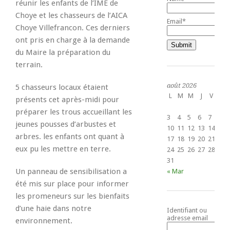
réunir les enfants de l’IME de
Choye et les chasseurs de l’AICA
Email*
Choye Villefrancon. Ces derniers
ont pris en charge à la demande
du Maire la préparation du
terrain.
août 2026
5 chasseurs locaux étaient
L
M
M
J
V
S
présents cet après-midi pour
1
préparer les trous accueillant les
3
4
5
6
7
8
jeunes pousses d’arbustes et
10
11
12
13
14
15
arbres. les enfants ont quant à
17
18
19
20
21
22
eux pu les mettre en terre.
24
25
26
27
28
29
31
Un panneau de sensibilisation a
« Mar
été mis sur place pour informer
les promeneurs sur les bienfaits
d’une haie dans notre
Identifiant ou
adresse email
environnement.