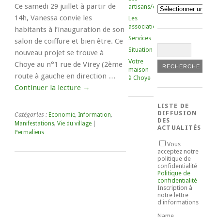
Ce samedi 29 juillet à partir de
artisans/commerçants
Catégories
14h, Vanessa convie les
Les
associations
habitants à l’inauguration de son
Services
salon de coiffure et bien être. Ce
Situation
nouveau projet se trouve à
Votre
Choye au n°1 rue de Virey (2ème
maison
route à gauche en direction …
à Choye
Continuer la lecture
→
LISTE DE
DIFFUSION
Catégories :
Economie
,
Information
,
DES
Manifestations
,
Vie du village
|
ACTUALITÉS
Permaliens
Vous
acceptez notre
politique de
confidentialité
Politique de
confidentialité
Inscription à
notre lettre
d'informations
Name