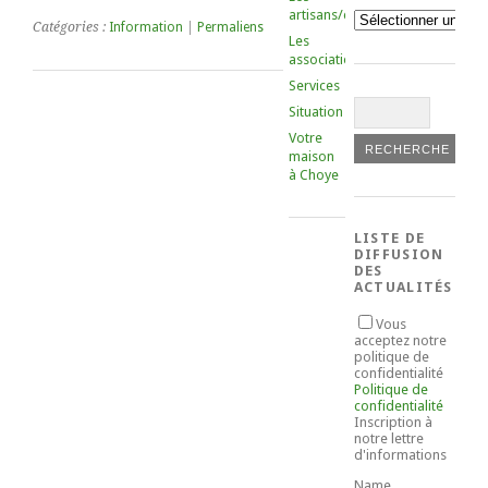
artisans/commerçants
Catégories
Catégories :
Information
|
Permaliens
Les
associations
Services
Situation
Votre
maison
à Choye
LISTE DE
DIFFUSION
DES
ACTUALITÉS
Vous
acceptez notre
politique de
confidentialité
Politique de
confidentialité
Inscription à
notre lettre
d'informations
Name