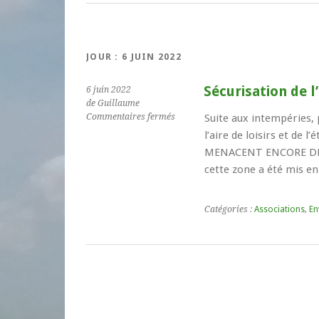
JOUR :
6 JUIN 2022
Sécurisation de l’
6 juin 2022
de Guillaume
sur
Commentaires fermés
Suite aux intempéries, 
Sécurisation
l’aire de loisirs et d
de
MENACENT ENCORE DE TO
l’aire
cette zone a été mis e
de
loisirs
Catégories :
Associations
,
En