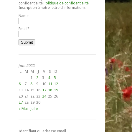
confidentialité
Politique de confidentialité
Inscription à notre lettre d'informations
Name
Email*
juin 2022
L
M
M
J
V
S
D
1
2
3
4
5
6
7
8
9
10
11
12
13
14
15
16
17
18
19
20
21
22
23
24
25
26
27
28
29
30
« Mai
Juil »
Identifiant ou adresse email