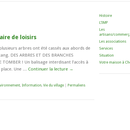
Histoire
L’IMP
Les
artisans/commerç
aire de loisirs
Les associations
plusieurs arbres ont été cassés aux abords de
Services
e l’étang. DES ARBRES ET DES BRANCHES
Situation
MBER ! Un balisage interdisant l’accès à
Votre maison à Ch
n place. Une …
Continuer la lecture
→
vironnement
,
Information
,
Vie du village
|
Permaliens