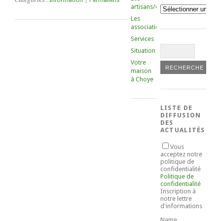
Catégories :
Information
|
Permaliens
artisans/commerçants
Catégories
Les
associations
Services
Situation
Votre
maison
à Choye
LISTE DE
DIFFUSION
DES
ACTUALITÉS
Vous
acceptez notre
politique de
confidentialité
Politique de
confidentialité
Inscription à
notre lettre
d'informations
Name