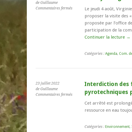
de Guillaume
sur
Commentaires fermés
Le jeudi 4 août, Virgini
A
proposer la visite des 
Choye
proposée par l’office de
:
participation de la c
dégustation
!
Continuer la lecture
→
Catégories :
Agenda
,
Com. d
Interdiction des 
23 juillet 2022
de Guillaume
pyrotechniques po
sur
Commentaires fermés
Interdiction
Cet arrêté est prolongé,
des
ressource en eau toujo
feux
d’artifices
et
Catégories :
Environnement
,
autres