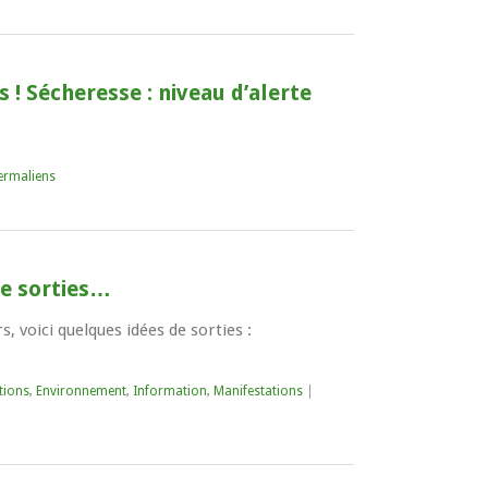
 ! Sécheresse : niveau d’alerte
ermaliens
de sorties…
, voici quelques idées de sorties :
tions
,
Environnement
,
Information
,
Manifestations
|