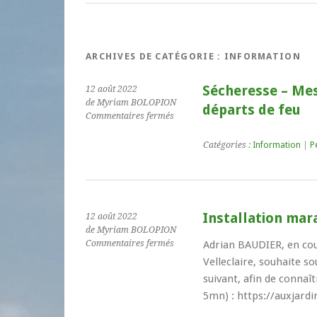
ARCHIVES DE CATÉGORIE :
INFORMATION
Sécheresse – Mes
12 août 2022
de Myriam BOLOPION
départs de feu
sur
Commentaires fermés
Sécheresse
–
Catégories :
Information
|
P
Mesures
préventives
contre
les
départs
Installation mar
12 août 2022
de
de Myriam BOLOPION
feu
sur
Commentaires fermés
Adrian BAUDIER, en cou
Installation
Velleclaire, souhaite s
maraichage
suivant, afin de connaî
bio
5mn) : https://auxjardi