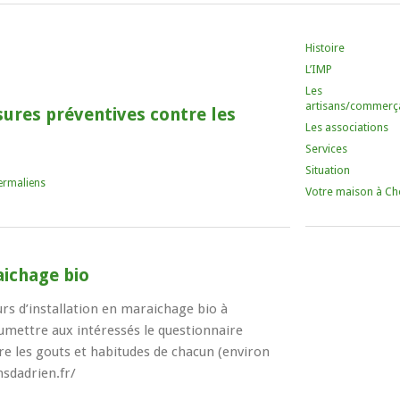
Histoire
L’IMP
Les
artisans/commerç
ures préventives contre les
Les associations
Services
Situation
ermaliens
Votre maison à Ch
aichage bio
rs d’installation en maraichage bio à
oumettre aux intéressés le questionnaire
tre les gouts et habitudes de chacun (environ
nsdadrien.fr/