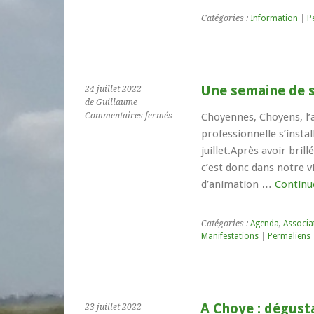
Catégories :
Information
|
P
Une semaine de s
24 juillet 2022
de Guillaume
sur
Commentaires fermés
Choyennes, Choyens, l’
Une
professionnelle s’instal
semaine
juillet.Après avoir bril
de
c’est donc dans notre v
spectacle
à
d’animation …
Continu
Choye
!
Catégories :
Agenda
,
Associa
Manifestations
|
Permaliens
A Choye : dégusta
23 juillet 2022