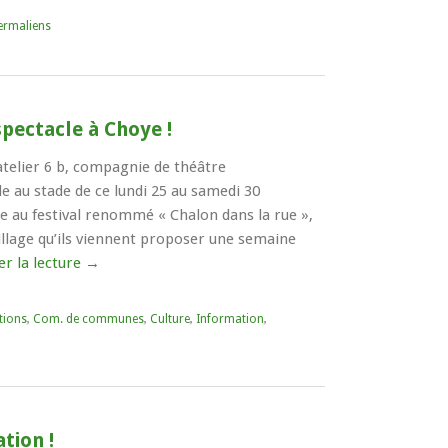
ermaliens
pectacle à Choye !
atelier 6 b, compagnie de théâtre
le au stade de ce lundi 25 au samedi 30
lée au festival renommé « Chalon dans la rue »,
illage qu’ils viennent proposer une semaine
er la lecture
→
tions
,
Com. de communes
,
Culture
,
Information
,
tion !