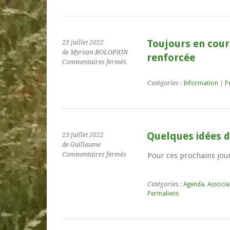
engins
pyrotechniques
pour
les
particuliers!
Toujours en cours
23 juillet 2022
de Myriam BOLOPION
renforcée
sur
Commentaires fermés
Toujours
en
Catégories :
Information
|
P
cours
!
Sécheresse
:
niveau
Quelques idées 
23 juillet 2022
d’alerte
de Guillaume
renforcée
sur
Commentaires fermés
Pour ces prochains jours
Quelques
idées
de
Catégories :
Agenda
,
Associa
sorties…
Permaliens