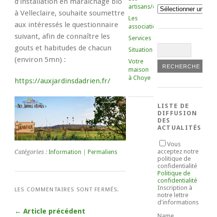
d’installation en maraichage bio
artisans/commerçants
Catégories
à Velleclaire, souhaite soumettre
Les
aux intéressés le questionnaire
associations
suivant, afin de connaître les
Services
gouts et habitudes de chacun
Situation
(environ 5mn) :
Votre
maison
à Choye
https://auxjardinsdadrien.fr/
LISTE DE
DIFFUSION
DES
ACTUALITÉS
Vous
acceptez notre
Catégories :
Information
|
Permaliens
politique de
confidentialité
Politique de
confidentialité
Inscription à
LES COMMENTAIRES SONT FERMÉS.
notre lettre
d'informations
← Article précédent
Name