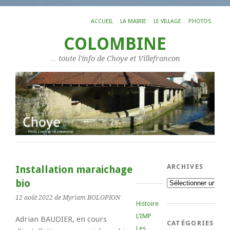
ACCUEIL
LA MAIRIE
LE VILLAGE
PHOTOS
COLOMBINE
… toute l'info de Choye et Villefrancon
ARCHIVES
Installation maraichage
bio
Archives
12 août 2022
de Myriam BOLOPION
Histoire
L’IMP
Adrian BAUDIER, en cours
CATÉGORIES
Les