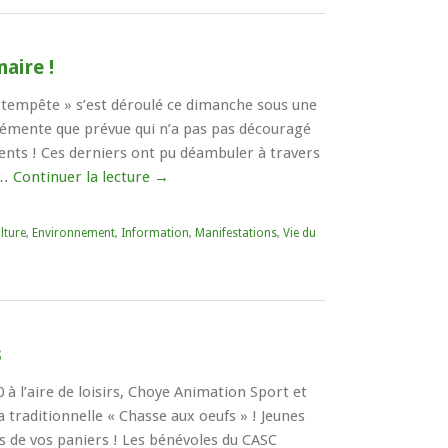
aire !
a tempête » s’est déroulé ce dimanche sous une
 clémente que prévue qui n’a pas pas découragé
ents ! Ces derniers ont pu déambuler à travers
 …
Continuer la lecture
→
lture
,
Environnement
,
Information
,
Manifestations
,
Vie du
s
0 à l’aire de loisirs, Choye Animation Sport et
 traditionnelle « Chasse aux oeufs » ! Jeunes
 de vos paniers ! Les bénévoles du CASC