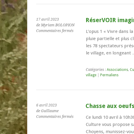
RéserVOIR imagin
17 avril 2023
de Myriam BOLOPION
sur
Commentaires fermés
L’opus 1 « Vivre dans l
RéserVOIR
pluie partielle et plus
imaginaire
les 78 spectateurs prés
!
le village, en longeant
Catégories :
Associations
,
Cu
village
|
Permaliens
Chasse aux oeuf
6 avril 2023
de Guillaume
sur
Commentaires fermés
Ce lundi 10 avril à 10h3
Chasse
Culture vous propose sa
aux
Choyens, munissez-vous
oeufs