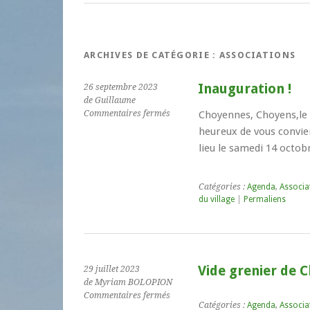
ARCHIVES DE CATÉGORIE :
ASSOCIATIONS
Inauguration !
26 septembre 2023
de Guillaume
sur
Commentaires fermés
Choyennes, Choyens,le
Inauguration
heureux de vous convier
!
lieu le samedi 14 octob
Catégories :
Agenda
,
Associa
du village
|
Permaliens
Vide grenier de 
29 juillet 2023
de Myriam BOLOPION
sur
Commentaires fermés
Catégories :
Agenda
,
Associa
Vide