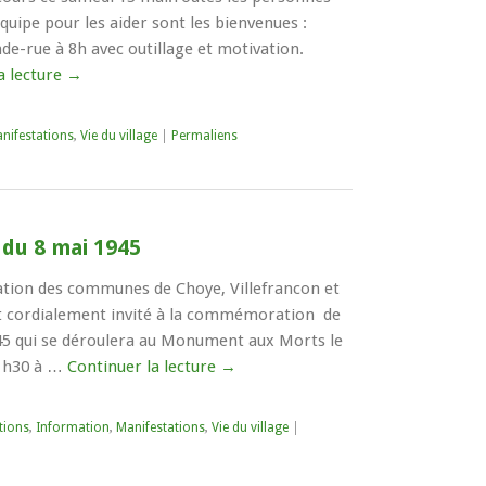
équipe pour les aider sont les bienvenues :
de-rue à 8h avec outillage et motivation.
a lecture
→
nifestations
,
Vie du village
|
Permaliens
du 8 mai 1945
ation des communes de Choye, Villefrancon et
est cordialement invité à la commémoration de
945 qui se déroulera au Monument aux Morts le
11h30 à …
Continuer la lecture
→
tions
,
Information
,
Manifestations
,
Vie du village
|