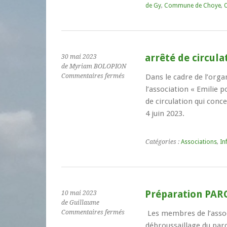
de Gy
,
Commune de Choye
,
grenier
de
Choye
arrêté de circula
30 mai 2023
de Myriam BOLOPION
sur
Commentaires fermés
Dans le cadre de l’org
arrêté
l’association « Emilie 
de
de circulation qui conce
circulation
4 juin 2023.
Catégories :
Associations
,
In
Préparation PAR
10 mai 2023
de Guillaume
sur
Commentaires fermés
Les membres de l’associ
Préparation
débroussaillage du par