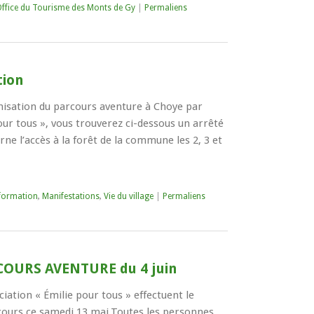
Office du Tourisme des Monts de Gy
|
Permaliens
tion
anisation du parcours aventure à Choye par
pour tous », vous trouverez ci-dessous un arrêté
rne l’accès à la forêt de la commune les 2, 3 et
formation
,
Manifestations
,
Vie du village
|
Permaliens
COURS AVENTURE du 4 juin
ation « Émilie pour tous » effectuent le
cours ce samedi 13 mai.Toutes les personnes