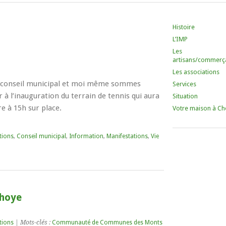
Histoire
L’IMP
Les
artisans/commerç
Les associations
 conseil municipal et moi même sommes
Services
 à l’inauguration du terrain de tennis qui aura
Situation
re à 15h sur place.
Votre maison à Ch
tions
,
Conseil municipal
,
Information
,
Manifestations
,
Vie
Choye
tions
| Mots-clés :
Communauté de Communes des Monts