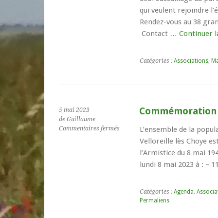
PARCOURS
qui veulent rejoindre l’
AVENTURE
Rendez-vous au 38 gran
du
4
Contact …
Continuer l
juin
Catégories :
Associations
,
Ma
Commémoration 
5 mai 2023
de Guillaume
sur
Commentaires fermés
L’ensemble de la popul
Commémoration
Velloreille lès Choye 
du
l’Armistice du 8 mai 1
8
lundi 8 mai 2023 à : – 
mai
1945
Catégories :
Agenda
,
Associa
Permaliens