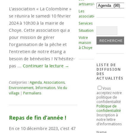
artisans/commerçants
Catégories
L’association « La Colombine »
Les
se réunira le samedi 10 février
associations
2024 à 10h30 à la mairie de
Services
Choye. Cette association qui a
Situation
pour mission de gérer
Votre
maison
l’organisation de la pêche et
à Choye
l’entretien de notre étang a
besoin de bénévoles ! N’hésitez-
LISTE DE
pas …
Continuer la lecture
→
DIFFUSION
DES
ACTUALITÉS
Catégories :
Agenda
,
Associations
,
Environnement
,
Information
,
Vie du
Vous
acceptez notre
village
|
Permaliens
politique de
confidentialité
Politique de
confidentialité
Inscription à
Repas de fin d’année !
notre lettre
d'informations
En ce 10 décembre 2023, c’est 47
Name