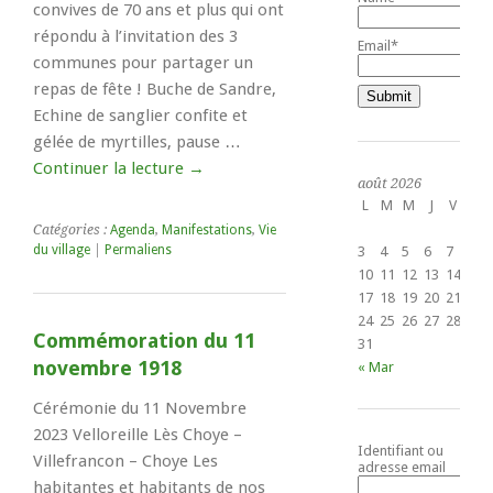
convives de 70 ans et plus qui ont
répondu à l’invitation des 3
Email*
communes pour partager un
repas de fête ! Buche de Sandre,
Echine de sanglier confite et
gélée de myrtilles, pause …
Continuer la lecture
→
août 2026
L
M
M
J
V
S
1
Catégories :
Agenda
,
Manifestations
,
Vie
du village
|
Permaliens
3
4
5
6
7
8
10
11
12
13
14
15
17
18
19
20
21
22
24
25
26
27
28
29
Commémoration du 11
31
novembre 1918
« Mar
Cérémonie du 11 Novembre
2023 Velloreille Lès Choye –
Identifiant ou
Villefrancon – Choye Les
adresse email
habitantes et habitants de nos