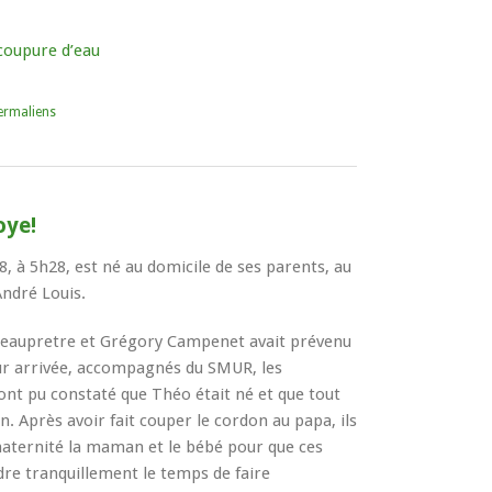
 coupure d’eau
ermaliens
oye!
, à 5h28, est né au domicile de ses parents, au
André Louis.
Beaupretre et Grégory Campenet avait prévenu
ur arrivée, accompagnés du SMUR, les
nt pu constaté que Théo était né et que tout
n. Après avoir fait couper le cordon au papa, ils
aternité la maman et le bébé pour que ces
dre tranquillement le temps de faire