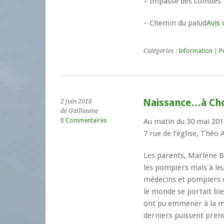
– Impasse des combes
– Chemin du palud
Avis
Catégories :
Information
|
P
Naissance…à Ch
2 juin 2018
de Guillaume
0 Commentaires
Au matin du 30 mai 2018
7 rue de l’église, Théo 
Les parents, Marlène 
les pompiers mais à le
médecins et pompiers o
le monde se portait bie
ont pu emmener à la m
derniers puissent pren