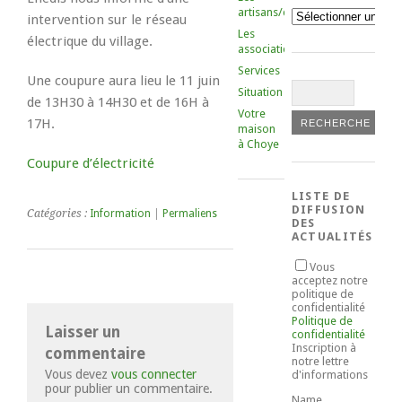
artisans/commerçants
Catégories
intervention sur le réseau
Les
électrique du village.
associations
Services
Une coupure aura lieu le 11 juin
Situation
de 13H30 à 14H30 et de 16H à
Votre
17H.
maison
à Choye
Coupure d’électricité
LISTE DE
DIFFUSION
Catégories :
Information
|
Permaliens
DES
ACTUALITÉS
Vous
acceptez notre
politique de
confidentialité
Politique de
Laisser un
confidentialité
Inscription à
commentaire
notre lettre
Vous devez
vous connecter
d'informations
pour publier un commentaire.
Name