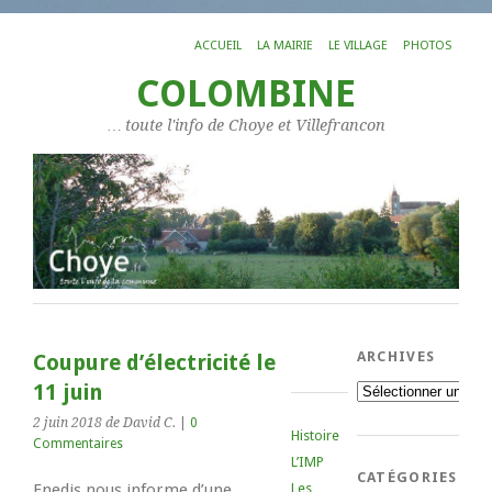
ACCUEIL
LA MAIRIE
LE VILLAGE
PHOTOS
COLOMBINE
… toute l'info de Choye et Villefrancon
ARCHIVES
Coupure d’électricité le
11 juin
Archives
2 juin 2018
de David C.
|
0
Histoire
Commentaires
L’IMP
CATÉGORIES
Enedis nous informe d’une
Les