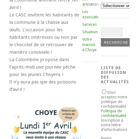
la Colombine animent notre 1er
artisans/commerçants
Catégories
avril !
Les
Le CASC invitent les habitants de
associations
la commune à la chasse aux
Services
œufs. L’occasion pour les
Situation
habitants intéressés ou non par
Votre
le chocolat de se retrouver de
maison
à Choye
manière conviviale !
La Colombine propose dans
l’après-midi une journée pêche
LISTE DE
DIFFUSION
pour les jeunes Choyens !
DES
Il n’y aura pas que des poissons
ACTUALITÉS
d’avril !
Vous
acceptez notre
politique de
confidentialité
Politique de
confidentialité
Inscription à
notre lettre
d'informations
Name