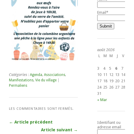
Email*
août 2026
L
M
M
J
V
S
1
3
4
5
6
7
8
10
11
12
13
14
15
Catégories :
Agenda
,
Associations
,
Manifestations
,
Vie du village
|
17
18
19
20
21
22
Permaliens
24
25
26
27
28
29
31
« Mar
LES COMMENTAIRES SONT FERMÉS.
← Article précédent
Identifiant ou
adresse email
Article suivant →