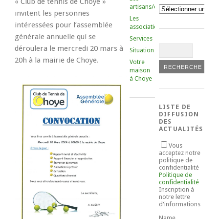
« Club de tennis de Choye »
artisans/commerçants
Catégories
invitent les personnes
Les
intéressées pour l’assemblée
associations
générale annuelle qui se
Services
déroulera le mercredi 20 mars à
Situation
20h à la mairie de Choye.
Votre
maison
à Choye
LISTE DE
DIFFUSION
DES
ACTUALITÉS
Vous
acceptez notre
politique de
confidentialité
Politique de
confidentialité
Inscription à
notre lettre
d'informations
Name