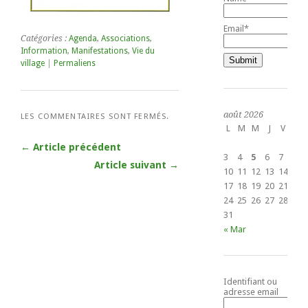
Email*
Catégories :
Agenda
,
Associations
,
Information
,
Manifestations
,
Vie du
village
|
Permaliens
août 2026
LES COMMENTAIRES SONT FERMÉS.
L
M
M
J
V
S
1
← Article précédent
3
4
5
6
7
8
Article suivant →
10
11
12
13
14
15
17
18
19
20
21
22
24
25
26
27
28
29
31
« Mar
Identifiant ou
adresse email