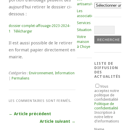
portion d’affouage peuvent dès
artisans/commerçants
Catégories
aujourd’hui retirer le dossier ci-
Les
dessous :
associations
Services
dossier-complet-affouage-2023-2024-
Situation
1
Télécharger
Votre
maison
Il est aussi possible de le retirer
à Choye
en format papier directement en
mairie.
LISTE DE
DIFFUSION
DES
Catégories :
Environnement
,
Information
ACTUALITÉS
|
Permaliens
Vous
acceptez notre
politique de
confidentialité
LES COMMENTAIRES SONT FERMÉS.
Politique de
confidentialité
Inscription à
← Article précédent
notre lettre
d'informations
Article suivant →
Name