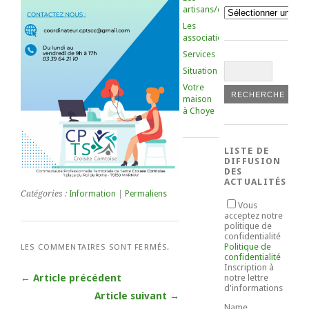
artisans/commerçants
Catégories
Les
associations
Services
Situation
Votre
maison
à Choye
LISTE DE
DIFFUSION
DES
ACTUALITÉS
Catégories :
Information
|
Permaliens
Vous
acceptez notre
politique de
confidentialité
Politique de
LES COMMENTAIRES SONT FERMÉS.
confidentialité
Inscription à
← Article précédent
notre lettre
d'informations
Article suivant →
Name