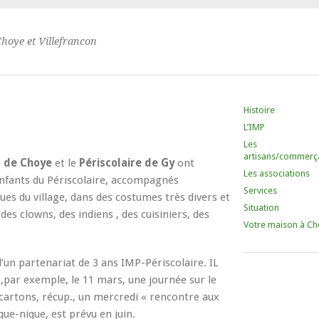
Choye et Villefrancon
Histoire
L’IMP
Les
artisans/commerç
P de Choye
et le
Périscolaire de Gy
ont
Les associations
 enfants du Périscolaire, accompagnés
Services
ues du village, dans des costumes très divers et
Situation
des clowns, des indiens , des cuisiniers, des
Votre maison à Ch
d’un partenariat de 3 ans IMP-Périscolaire. IL
ar exemple, le 11 mars, une journée sur le
 cartons, récup., un mercredi « rencontre aux
ique-nique, est prévu en juin.