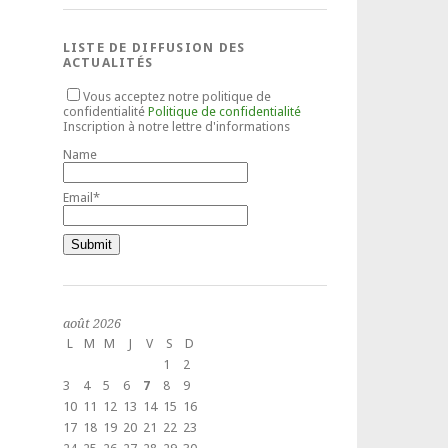
LISTE DE DIFFUSION DES
ACTUALITÉS
Vous acceptez notre politique de
confidentialité
Politique de confidentialité
Inscription à notre lettre d'informations
Name
Email*
août 2026
L
M
M
J
V
S
D
1
2
3
4
5
6
7
8
9
10
11
12
13
14
15
16
17
18
19
20
21
22
23