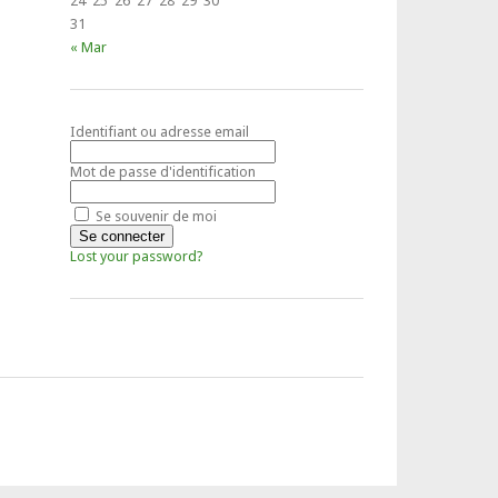
24
25
26
27
28
29
30
31
« Mar
Identifiant ou adresse email
Mot de passe d'identification
Se souvenir de moi
Lost your password?