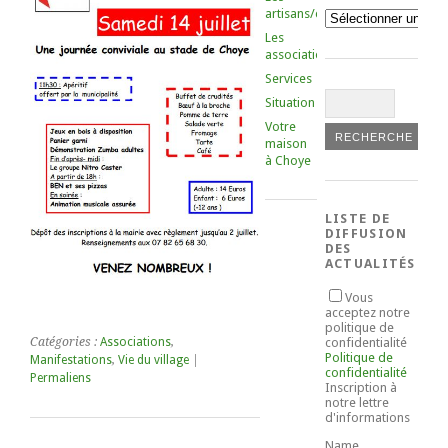
artisans/commerçants
Catégories
Les
associations
Services
Situation
Votre
maison
à Choye
LISTE DE
DIFFUSION
DES
ACTUALITÉS
Vous
acceptez notre
politique de
Catégories :
Associations
,
confidentialité
Politique de
Manifestations
,
Vie du village
|
confidentialité
Permaliens
Inscription à
notre lettre
d'informations
Name