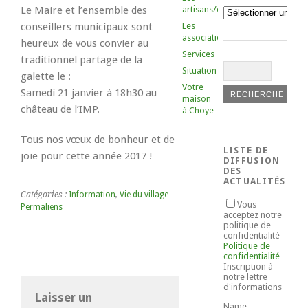
Le Maire et l’ensemble des
artisans/commerçants
Catégories
conseillers municipaux sont
Les
associations
heureux de vous convier au
Services
traditionnel partage de la
Situation
galette le :
Votre
Samedi 21 janvier à 18h30 au
maison
château de l’IMP.
à Choye
Tous nos vœux de bonheur et de
LISTE DE
joie pour cette année 2017 !
DIFFUSION
DES
ACTUALITÉS
Catégories :
Information
,
Vie du village
|
Vous
Permaliens
acceptez notre
politique de
confidentialité
Politique de
confidentialité
Inscription à
notre lettre
d'informations
Laisser un
Name