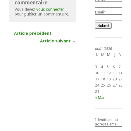
commentaire
Vous devez
vous connecter
Email*
pour publier un commentaire.
← Article précédent
Article suivant →
août 2026
L
M
M
J
V
S
1
3
4
5
6
7
8
10
11
12
13
14
15
17
18
19
20
21
22
24
25
26
27
28
29
31
« Mar
Identifiant ou
adresse email