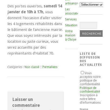
artisans/commerçants
Catégories
Des portes ouvertes,
samedi 14
Les
janvier de 10h à 17h
, vous
associations
donnent l’occasion d’aller visiter
Services
les 4 logements réhabilités dans
Situation
le bâtiment de l’ancienne mairie.
Votre
Que vous soyez intéressés par la
maison
à Choye
location ou juste curieux, vous
serez accueillis par des
représentants d’Habitat 70.
LISTE DE
DIFFUSION
DES
ACTUALITÉS
Catégories :
Non classé
|
Permaliens
Vous
acceptez notre
politique de
confidentialité
Politique de
confidentialité
Inscription à
Laisser un
notre lettre
d'informations
commentaire
Name