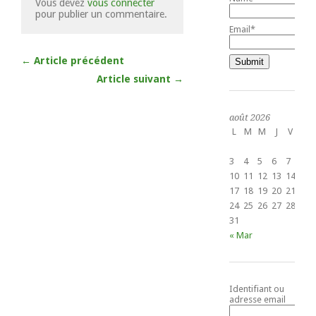
Vous devez
vous connecter
pour publier un commentaire.
Email*
← Article précédent
Article suivant →
août 2026
L
M
M
J
V
S
1
3
4
5
6
7
8
10
11
12
13
14
15
17
18
19
20
21
22
24
25
26
27
28
29
31
« Mar
Identifiant ou
adresse email