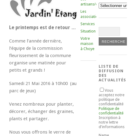
artisans/commerçants
Catégories
Les
associations
Services
Le printemps est de retour …
Situation
Votre
Comme l’année dernière,
maison
l’équipe de la commission
à Choye
fleurissement de la commune
organise une matinée pour
LISTE DE
petits et grands !
DIFFUSION
DES
ACTUALITÉS
Samedi 21 Mai 2016 à 10h00 (au
parc de jeux)
Vous
acceptez notre
politique de
Venez nombreux pour planter,
confidentialité
Politique de
décorer, échanger des graines,
confidentialité
Inscription à
plants et partager.
notre lettre
d'informations
Nous vous offrons le verre de
Name