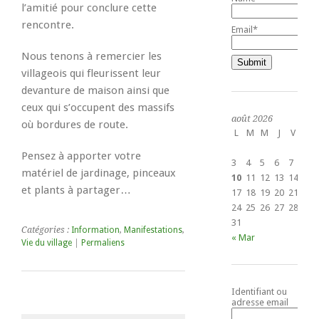
l’amitié pour conclure cette
rencontre.
Email*
Nous tenons à remercier les
villageois qui fleurissent leur
devanture de maison ainsi que
ceux qui s’occupent des massifs
août 2026
où bordures de route.
L
M
M
J
V
S
1
Pensez à apporter votre
3
4
5
6
7
8
matériel de jardinage, pinceaux
10
11
12
13
14
15
et plants à partager…
17
18
19
20
21
22
24
25
26
27
28
29
31
Catégories :
Information
,
Manifestations
,
« Mar
Vie du village
|
Permaliens
Identifiant ou
adresse email