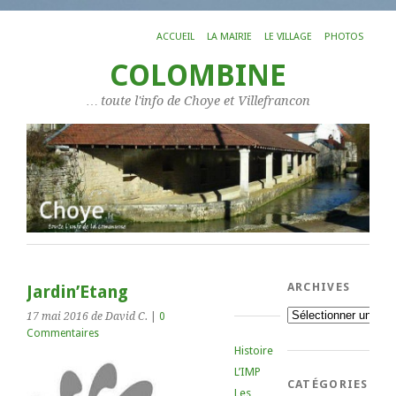
ACCUEIL
LA MAIRIE
LE VILLAGE
PHOTOS
COLOMBINE
… toute l'info de Choye et Villefrancon
ARCHIVES
Jardin’Etang
Archives
17 mai 2016
de David C.
|
0
Commentaires
Histoire
L’IMP
CATÉGORIES
Les