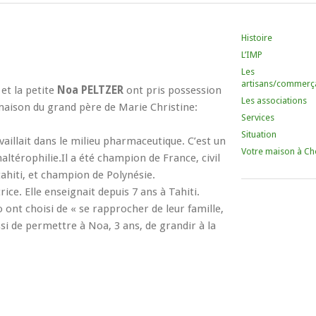
Histoire
L’IMP
Les
artisans/commerç
et la petite
Noa PELTZER
ont pris possession
Les associations
maison du grand père de Marie Christine:
Services
Situation
availlait dans le milieu pharmaceutique. C’est un
Votre maison à Ch
altérophilie.Il a été champion de France, civil
tahiti, et champion de Polynésie.
ice. Elle enseignait depuis 7 ans à Tahiti.
 ont choisi de « se rapprocher de leur famille,
si de permettre à Noa, 3 ans, de grandir à la