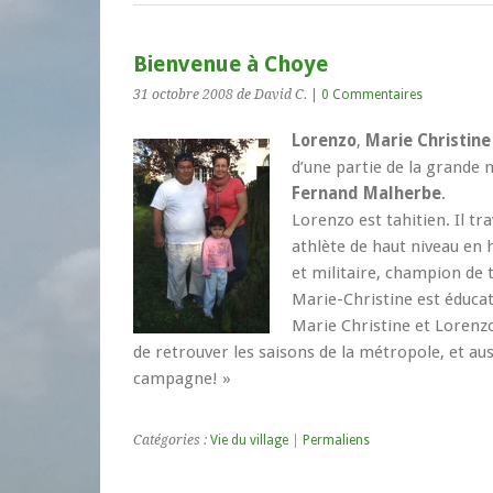
Bienvenue à Choye
31 octobre 2008
de David C.
|
0 Commentaires
Lorenzo
,
Marie Christine
d’une partie de la grande 
Fernand Malherbe
.
Lorenzo est tahitien. Il tr
athlète de haut niveau en h
et militaire, champion de 
Marie-Christine est éducatr
Marie Christine et Lorenzo
de retrouver les saisons de la métropole, et aus
campagne! »
Catégories :
Vie du village
|
Permaliens