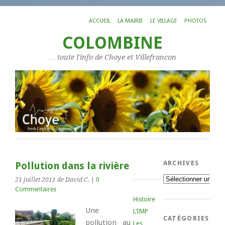
ACCUEIL
LA MAIRIE
LE VILLAGE
PHOTOS
COLOMBINE
… toute l'info de Choye et Villefrancon
ARCHIVES
Pollution dans la rivière
Archives
21 juillet 2011
de David C.
|
0
Commentaires
Histoire
Une
L’IMP
CATÉGORIES
pollution au
Les