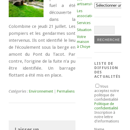
artisans/commerçants
Catégories
fuel a été
Les
découverte
associations
dans la
Services
Colombine ce jeudi 21 juillet. Les
Situation
pompiers et les gendarmes sont
Votre
intervenus. Ils ont identifié le lieu
maison
à Choye
de l’écoulement sous la berge en
amont du Pont du Tacot. Par
contre, l’origine de la fuite n’a pu
LISTE DE
être identifiée. Un barrage
DIFFUSION
DES
flottant a été mis en place.
ACTUALITÉS
Vous
acceptez notre
Catégories :
Environnement
|
Permaliens
politique de
confidentialité
Politique de
confidentialité
Inscription à
notre lettre
d'informations
Laisser un
Name