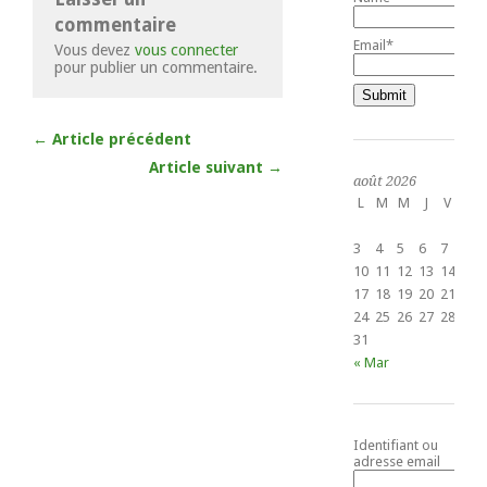
commentaire
Email*
Vous devez
vous connecter
pour publier un commentaire.
← Article précédent
Article suivant →
août 2026
L
M
M
J
V
S
1
3
4
5
6
7
8
10
11
12
13
14
15
17
18
19
20
21
22
24
25
26
27
28
29
31
« Mar
Identifiant ou
adresse email