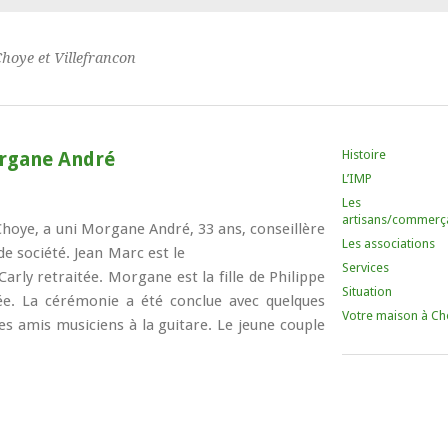
Choye et Villefrancon
Histoire
organe André
L’IMP
Les
artisans/commerç
 Choye, a uni Morgane André, 33 ans,
conseillère
Les associations
de société. Jean Marc est le
Services
 Carly retraitée. Morgane est la fille de Philippe
Situation
dée. La cérémonie a été conclue avec quelques
Votre maison à Ch
s amis musiciens à la guitare. Le jeune couple