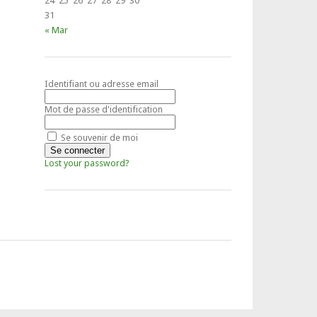
24
25
26
27
28
29
30
31
« Mar
Identifiant ou adresse email
Mot de passe d'identification
Se souvenir de moi
Lost your password?