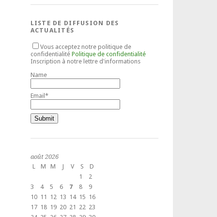
LISTE DE DIFFUSION DES
ACTUALITÉS
Vous acceptez notre politique de
confidentialité
Politique de confidentialité
Inscription à notre lettre d'informations
Name
Email*
août 2026
L
M
M
J
V
S
D
1
2
3
4
5
6
7
8
9
10
11
12
13
14
15
16
17
18
19
20
21
22
23