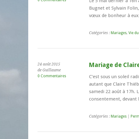
0 Commentaires
Le 5 mai dernier à 16h 
Bugnet et Sylvain Foli
vœux de bonheur à eux
Catégories :
Mariages
,
Vie du
Mariage de Clair
24 août 2015
de Guillaume
0 Commentaires
C’est sous un soleil rad
autant que Claire Thiéb
samedi 22 août à 17h. 
consentement, devant le
Catégories :
Mariages
|
Perm