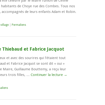
a été célébré par le Maire l’union de Céline
n, habitants de Choye rue des Combes. Tous nos
, accompagnés de leurs enfants Adam et Robin.
 village
|
Permaliens
e Thiebaud et Fabrice Jacquot
ieux et avec des sourires qui l’étaient tout
aud et Fabrice Jacquot se sont dit « oui »
Le Maire, Guillaume Bouttemy, a reçu leur
urs trois filles, …
Continuer la lecture
→
aliens