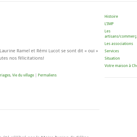
Histoire
L’IMP
Les
artisans/commerç
Les associations
, Laurine Ramel et Rémi Lucot se sont dit « oui »
Services
tes nos félicitations!
Situation
Votre maison à Ch
riages
,
Vie du village
|
Permaliens