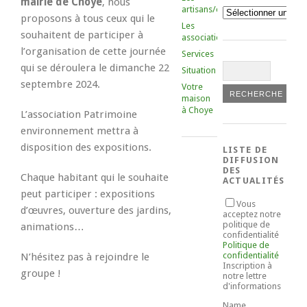
mairie de Choye
, nous
artisans/commerçants
Catégories
proposons à tous ceux qui le
Les
souhaitent de participer à
associations
l’organisation de cette journée
Services
qui se déroulera le dimanche 22
Situation
septembre 2024.
Votre
maison
à Choye
L’association Patrimoine
environnement mettra à
disposition des expositions.
LISTE DE
DIFFUSION
DES
Chaque habitant qui le souhaite
ACTUALITÉS
peut participer : expositions
Vous
d’œuvres, ouverture des jardins,
acceptez notre
politique de
animations…
confidentialité
Politique de
confidentialité
N’hésitez pas à rejoindre le
Inscription à
groupe !
notre lettre
d'informations
Name