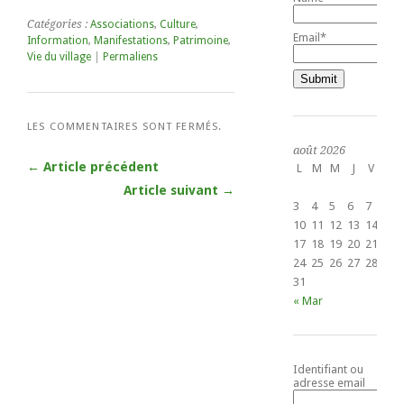
Catégories :
Associations
,
Culture
,
Email*
Information
,
Manifestations
,
Patrimoine
,
Vie du village
|
Permaliens
LES COMMENTAIRES SONT FERMÉS.
août 2026
← Article précédent
L
M
M
J
V
S
1
Article suivant →
3
4
5
6
7
8
10
11
12
13
14
15
17
18
19
20
21
22
24
25
26
27
28
29
31
« Mar
Identifiant ou
adresse email