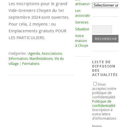
Les inscriptions pour le grand
artisans/commerçants
Catégories
Vide-Greniers Choyen du 1er
Les
associations
septembre 2024 sont ouvertes.
Services
Pour cela, 2 moyens : ou
Situation
Emplacements gratuits POUR
Votre
LES PARTICULIERS.
maison
à Choye
Catégories :
Agenda
,
Associations
,
Information
,
Manifestations
,
Vie du
LISTE DE
village
|
Permaliens
DIFFUSION
DES
ACTUALITÉS
Vous
acceptez notre
politique de
confidentialité
Politique de
confidentialité
Inscription à
notre lettre
d'informations
Name