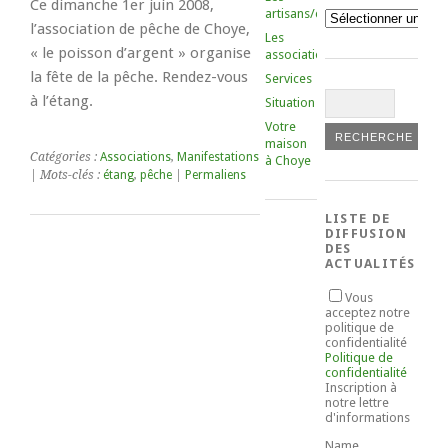
Ce dimanche 1er juin 2008,
artisans/commerçants
Catégories
l’association de pêche de Choye,
Les
« le poisson d’argent » organise
associations
la fête de la pêche. Rendez-vous
Services
à l’étang.
Situation
Votre
maison
Catégories :
Associations
,
Manifestations
à Choye
| Mots-clés :
étang
,
pêche
|
Permaliens
LISTE DE
DIFFUSION
DES
ACTUALITÉS
Vous
acceptez notre
politique de
confidentialité
Politique de
confidentialité
Inscription à
notre lettre
d'informations
Name