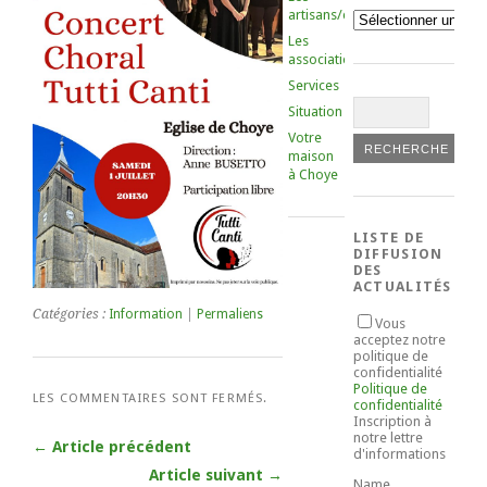
artisans/commerçants
Catégories
Les
associations
Services
Situation
Votre
maison
à Choye
LISTE DE
DIFFUSION
DES
ACTUALITÉS
Catégories :
Information
|
Permaliens
Vous
acceptez notre
politique de
confidentialité
Politique de
LES COMMENTAIRES SONT FERMÉS.
confidentialité
Inscription à
notre lettre
← Article précédent
d'informations
Article suivant →
Name