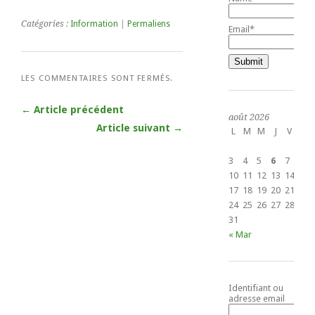
Catégories :
Information
|
Permaliens
Email*
LES COMMENTAIRES SONT FERMÉS.
← Article précédent
août 2026
Article suivant →
L
M
M
J
V
S
1
3
4
5
6
7
8
10
11
12
13
14
15
17
18
19
20
21
22
24
25
26
27
28
29
31
« Mar
Identifiant ou
adresse email