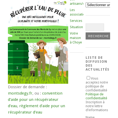
artisans/commerçants
Catégories
Les
associations
Services
Situation
Votre
maison
à Choye
LISTE DE
DIFFUSION
DES
ACTUALITÉS
Vous
acceptez notre
politique de
Dossier de demande :
confidentialité
montsdegy.fr
, ou :
convention
Politique de
confidentialité
d’aide pour un récupérateur
Inscription à
d’eau
,
règlement d’aide pour un
notre lettre
d'informations
récupérateur d’eau
Name