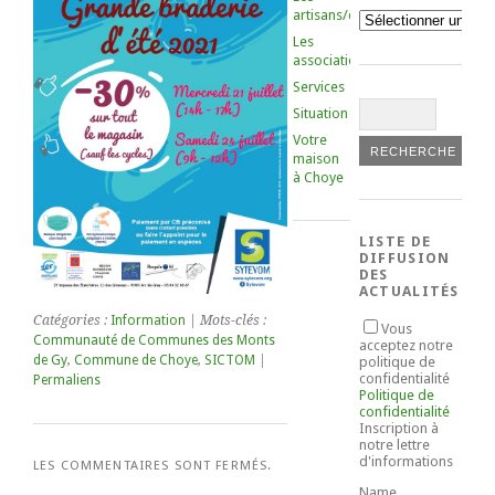
artisans/commerçants
Catégories
Les
associations
Services
Situation
Votre
maison
à Choye
LISTE DE
DIFFUSION
DES
ACTUALITÉS
Catégories :
Information
| Mots-clés :
Vous
Communauté de Communes des Monts
acceptez notre
de Gy
,
Commune de Choye
,
SICTOM
|
politique de
confidentialité
Permaliens
Politique de
confidentialité
Inscription à
notre lettre
d'informations
LES COMMENTAIRES SONT FERMÉS.
Name