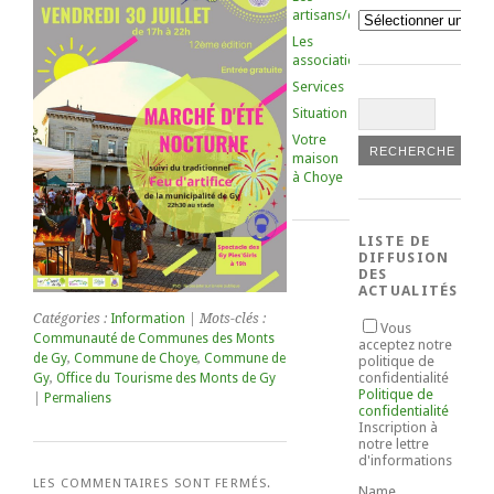
artisans/commerçants
Catégories
Les
associations
Services
Situation
Votre
maison
à Choye
LISTE DE
DIFFUSION
DES
ACTUALITÉS
Catégories :
Information
| Mots-clés :
Vous
Communauté de Communes des Monts
acceptez notre
de Gy
,
Commune de Choye
,
Commune de
politique de
confidentialité
Gy
,
Office du Tourisme des Monts de Gy
Politique de
|
Permaliens
confidentialité
Inscription à
notre lettre
d'informations
LES COMMENTAIRES SONT FERMÉS.
Name