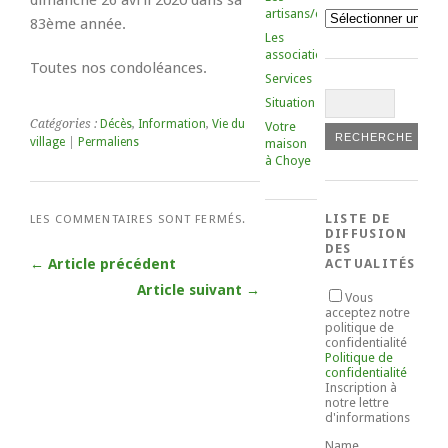
dimanche 26 avril 2020 dans sa
artisans/commerçants
Catégories
83ème année.
Les
associations
Toutes nos condoléances.
Services
Situation
Catégories :
Décès
,
Information
,
Vie du
Votre
village
|
Permaliens
maison
à Choye
LISTE DE
LES COMMENTAIRES SONT FERMÉS.
DIFFUSION
DES
← Article précédent
ACTUALITÉS
Article suivant →
Vous
acceptez notre
politique de
confidentialité
Politique de
confidentialité
Inscription à
notre lettre
d'informations
Name