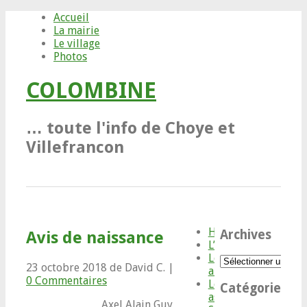
Accueil
La mairie
Le village
Photos
COLOMBINE
… toute l'info de Choye et
Villefrancon
Histoire
Archives
Avis de naissance
L’IMP
Les
Archives
23 octobre 2018
de David C.
|
artisans/commerçan
0 Commentaires
Les
Catégories
associations
Axel Alain Guy