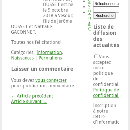
Services
Catégories
OUSSET est né
Situation
le 9 octobre
Votre
2018 à Vesoul;
maison
fils de Jérôme
à
OUSSET et Nathalie
Liste de
Choye
GACONNET.
diffusion
des
Toutes nos félicitations!
actualités
Catégories :
Information
,
Vous
Naissances
|
Permaliens
acceptez
notre
Laisser un commentaire
politique
de
Vous devez
vous connecter
confidentialité
pour publier un commentaire.
Politique de
confidentialité
← Article précédent
Article suivant →
Inscription
à notre
lettre
d'informations