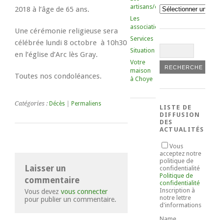
artisans/commerçants
Catégories
2018 à l’âge de 65 ans.
Les
associations
Une cérémonie religieuse sera
Services
célébrée lundi 8 octobre à 10h30
Situation
en l’église d’Arc lès Gray.
Votre
maison
Toutes nos condoléances.
à Choye
Catégories :
Décès
|
Permaliens
LISTE DE
DIFFUSION
DES
ACTUALITÉS
Vous
acceptez notre
politique de
Laisser un
confidentialité
Politique de
commentaire
confidentialité
Inscription à
Vous devez
vous connecter
notre lettre
pour publier un commentaire.
d'informations
Name