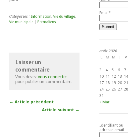
Email*
Catégories :
Information
,
Vie du village
,
Vie municipale
|
Permaliens
août 2026
L
M
M
J
V
S
Laisser un
1
commentaire
3
4
5
6
7
8
10
11
12
13
14
15
Vous devez
vous connecter
pour publier un commentaire.
17
18
19
20
21
22
24
25
26
27
28
29
31
← Article précédent
« Mar
Article suivant →
Identifiant ou
adresse email