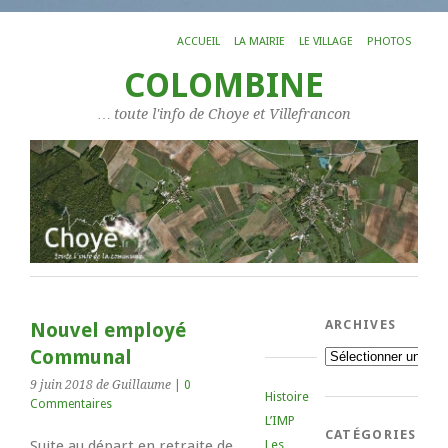
ACCUEIL
LA MAIRIE
LE VILLAGE
PHOTOS
COLOMBINE
… toute l'info de Choye et Villefrancon
ARCHIVES
Nouvel employé
Communal
Archives
9 juin 2018
de Guillaume
|
0
Histoire
Commentaires
L’IMP
CATÉGORIES
Suite au départ en retraite de
Les