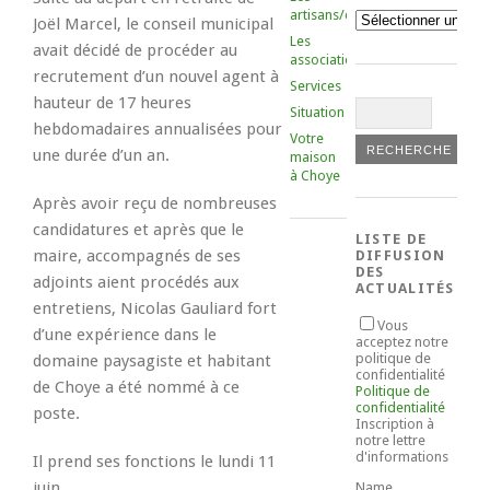
artisans/commerçants
Catégories
Joël Marcel, le conseil municipal
Les
avait décidé de procéder au
associations
recrutement d’un nouvel agent à
Services
hauteur de 17 heures
Situation
hebdomadaires annualisées pour
Votre
une durée d’un an.
maison
à Choye
Après avoir reçu de nombreuses
candidatures et après que le
LISTE DE
maire, accompagnés de ses
DIFFUSION
DES
adjoints aient procédés aux
ACTUALITÉS
entretiens, Nicolas Gauliard fort
Vous
d’une expérience dans le
acceptez notre
politique de
domaine paysagiste et habitant
confidentialité
de Choye a été nommé à ce
Politique de
confidentialité
poste.
Inscription à
notre lettre
d'informations
Il prend ses fonctions le lundi 11
juin.
Name