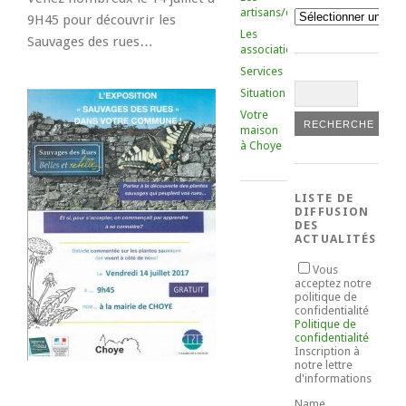
artisans/commerçants
Catégories
9H45 pour découvrir les
Les
Sauvages des rues…
associations
Services
Situation
Votre
maison
à Choye
LISTE DE
DIFFUSION
DES
ACTUALITÉS
Vous
acceptez notre
politique de
confidentialité
Politique de
confidentialité
Inscription à
notre lettre
d'informations
Name