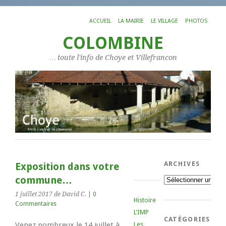
ACCUEIL
LA MAIRIE
LE VILLAGE
PHOTOS
COLOMBINE
… toute l'info de Choye et Villefrancon
ARCHIVES
Exposition dans votre
commune…
Archives
1 juillet 2017
de David C.
|
0
Histoire
Commentaires
L’IMP
CATÉGORIES
Venez nombreux le 14 juillet à
Les