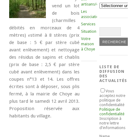
artisans/commerçants
Catégories
vend un lot
Les
de bois
associations
(charmilles
Services
débités en morceaux de 4
Situation
mètres)
e
stimé à 8 stères (prix
Votre
de base : 5 € par stère cubé
maison
à Choye
avant enlèvement) et nettoyage
des résidus de sapins et chablis
(prix de base : 2,5 € par stère
LISTE DE
cubé avant enlèvement) dans les
DIFFUSION
DES
coupes n°13 et 14. Les offres
ACTUALITÉS
écrites sont à déposer, sous plis
Vous
fermé, à la mairie de Choye au
acceptez notre
politique de
plus tard le samedi 12 avril 2013.
confidentialité
Proposition réservée aux
Politique de
confidentialité
habitants du village.
Inscription à
notre lettre
d'informations
Name