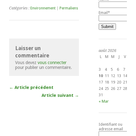
Catégories :
Environnement
|
Permaliens
Email*
Laisser un
août 2026
commentaire
L
M
M
J
V
S
Vous devez
vous connecter
1
pour publier un commentaire.
3
4
5
6
7
8
10
11
12
13
14
15
17
18
19
20
21
22
← Article précédent
24
25
26
27
28
29
31
Article suivant →
« Mar
Identifiant ou
adresse email