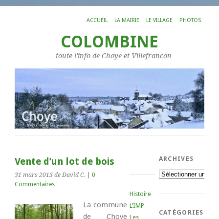
ACCUEIL
LA MAIRIE
LE VILLAGE
PHOTOS
COLOMBINE
… toute l'info de Choye et Villefrancon
ARCHIVES
Vente d’un lot de bois
Archives
31 mars 2013
de David C.
|
0
Commentaires
Histoire
La commune
L’IMP
CATÉGORIES
de Choye
Les