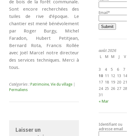
de bois de la forêt communale.
Sont encore recherchées des
Email*
tuiles de rive d’époque. Le
chantier est mené bénévolement
par Roger Burgy, Michel
Faradon, Hubert Petitjean,
Bernard Rota, Francis Rollée
août 2026
avec Joël Marcel notre directeur
L
M
M
J
V
S
des services techniques. Merci à
1
tous.
3
4
5
6
7
8
10
11
12
13
14
15
17
18
19
20
21
22
Catégories :
Patrimoine
,
Vie du village
|
24
25
26
27
28
29
Permaliens
31
« Mar
Identifiant ou
adresse email
Laisser un