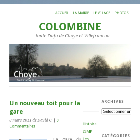
ACCUEIL
LA MAIRIE
LE VILLAGE
PHOTOS
COLOMBINE
… toute l'info de Choye et Villefrancon
ARCHIVES
Un nouveau toit pour la
gare
Archives
8 mars 2011
de David C.
|
0
Histoire
Commentaires
L’IMP
CATÉGORIES
La gare du
Les