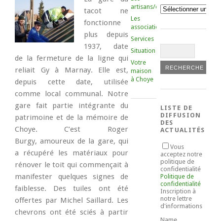
artisans/commerçants
Catégories
tacot ne
Les
fonctionne
associations
plus depuis
Services
1937, date
Situation
de la fermeture de la ligne qui
Votre
reliait Gy à Marnay. Elle est,
maison
à Choye
depuis cette date, utilisée
comme local communal. Notre
gare fait partie intégrante du
LISTE DE
DIFFUSION
patrimoine et de la mémoire de
DES
Choye. C’est Roger
ACTUALITÉS
Burgy, amoureux de la gare, qui
Vous
a récupéré les matériaux pour
acceptez notre
politique de
rénover le toit qui commençait à
confidentialité
manifester quelques signes de
Politique de
confidentialité
faiblesse. Des tuiles ont été
Inscription à
notre lettre
offertes par Michel Saillard. Les
d'informations
chevrons ont été sciés à partir
Name