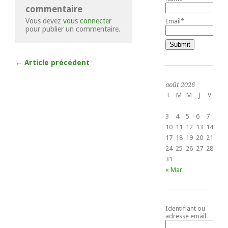
commentaire
Vous devez
vous connecter
Email*
pour publier un commentaire.
← Article précédent
août 2026
L
M
M
J
V
S
1
3
4
5
6
7
8
10
11
12
13
14
15
17
18
19
20
21
22
24
25
26
27
28
29
31
« Mar
Identifiant ou
adresse email