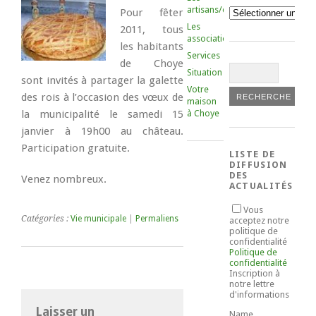
artisans/commerçants
Catégories
Pour fêter
Les
2011, tous
associations
les habitants
Services
de Choye
Situation
sont invités à partager la galette
Votre
des rois à l’occasion des vœux de
maison
la municipalité le samedi 15
à Choye
janvier à 19h00 au château.
Participation gratuite.
LISTE DE
DIFFUSION
DES
Venez nombreux.
ACTUALITÉS
Vous
Catégories :
Vie municipale
|
Permaliens
acceptez notre
politique de
confidentialité
Politique de
confidentialité
Inscription à
notre lettre
d'informations
Laisser un
Name