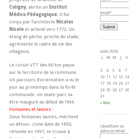
Coligny
, abrite un
Institut
Email*
Médico Pédagogique
. Il fut
conçu par l’architecte
Nicolas
Nicole
et achevé vers 1772. Un
étang de pêche, proche du stade,
agrémente le cadre de vie des
villageois.
août 2026
L
M
M
J
V
S
1
Le circuit VTT des 60 km passe
3
4
5
6
7
8
sur le territoire de la commune.
10
11
12
13
14
15
Un parcours d’orientation a vu le
17
18
19
20
21
22
jour au printemps dans la forêt
24
25
26
27
28
29
communale. Un skate-parc va
31
être inauguré au début de l’été.
« Mar
Fontaines et lavoirs
:
Deux fontaines lavoirs, méritent
un détour. L’une date de 1850,
Identifiant ou
adresse email
rénovée en 1997, se trouve à