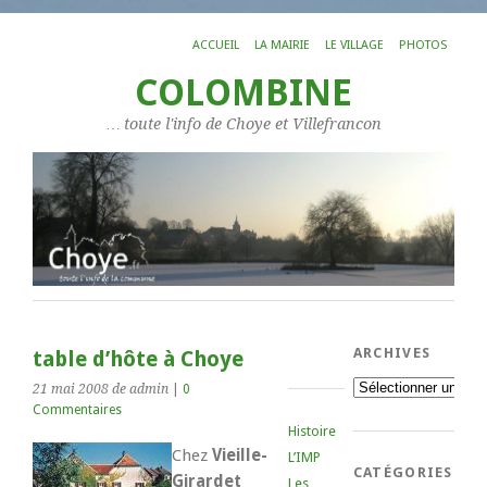
ACCUEIL
LA MAIRIE
LE VILLAGE
PHOTOS
COLOMBINE
… toute l'info de Choye et Villefrancon
ARCHIVES
table d’hôte à Choye
Archives
21 mai 2008
de admin
|
0
Commentaires
Histoire
Chez
Vieille-
L’IMP
CATÉGORIES
Girardet
Les