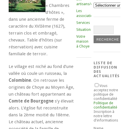
artisans/commerçants
Catégories
« Chambres
Les
d’hôtes »,
associations
dans une ancienne ferme de
Services
caractère du XVIIème (1627),
Situation
terrain clos et ombragé,
Votre
chevaux. Table d’hôtes (sur
maison
à Choye
réservation) avec cuisine
familiale de terroir.
LISTE DE
Le village est niché au fond d’une
DIFFUSION
DES
vallée où coule un ruisseau, la
ACTUALITÉS
Colombine
. On retrouve les
Vous
origines de Choye au Moyen Âge,
acceptez notre
un château fort appartenant au
politique de
confidentialité
Comte de Bourgogne
s’y élevait
Politique de
confidentialité
alors. L’église fut reconstruite
Inscription à
dans la 2ème moitié du 18ème.
notre lettre
d'informations
Le château actuel, ancienne
Name
propriété de la famille de